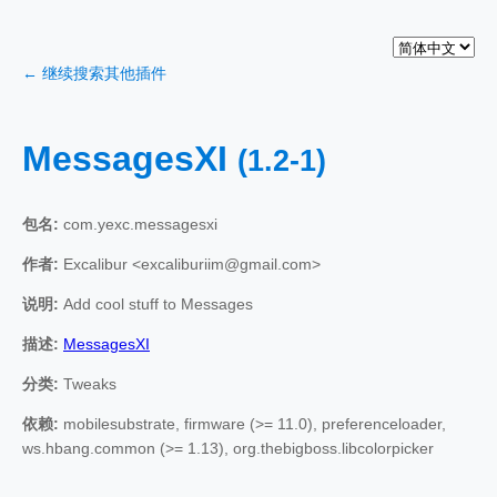
← 继续搜索其他插件
MessagesXI
(1.2-1)
包名:
com.yexc.messagesxi
作者:
Excalibur <excaliburiim@gmail.com>
说明:
Add cool stuff to Messages
描述:
MessagesXI
分类:
Tweaks
依赖:
mobilesubstrate, firmware (>= 11.0), preferenceloader,
ws.hbang.common (>= 1.13), org.thebigboss.libcolorpicker