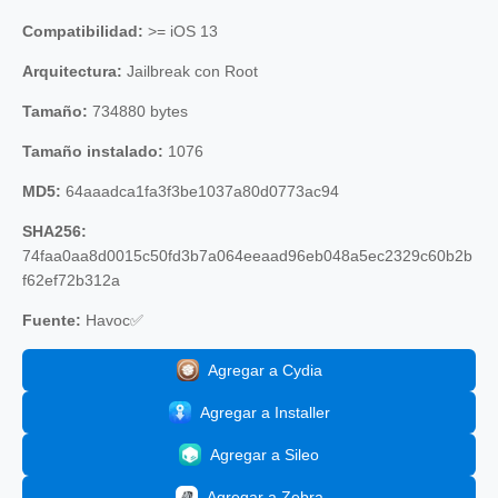
Compatibilidad:
>= iOS 13
Arquitectura:
Jailbreak con Root
Tamaño:
734880 bytes
Tamaño instalado:
1076
MD5:
64aaadca1fa3f3be1037a80d0773ac94
SHA256:
74faa0aa8d0015c50fd3b7a064eeaad96eb048a5ec2329c60b2b
f62ef72b312a
Fuente:
Havoc✅
Agregar a Cydia
Agregar a Installer
Agregar a Sileo
Agregar a Zebra