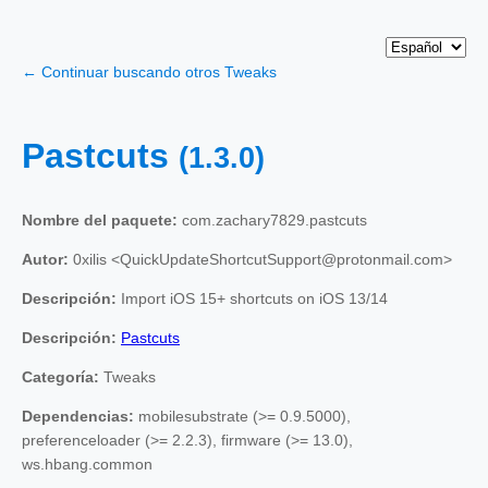
← Continuar buscando otros Tweaks
Pastcuts
(1.3.0)
Nombre del paquete:
com.zachary7829.pastcuts
Autor:
0xilis <QuickUpdateShortcutSupport@protonmail.com>
Descripción:
Import iOS 15+ shortcuts on iOS 13/14
Descripción:
Pastcuts
Categoría:
Tweaks
Dependencias:
mobilesubstrate (>= 0.9.5000),
preferenceloader (>= 2.2.3), firmware (>= 13.0),
ws.hbang.common