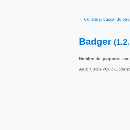
← Continuar buscando otr
Badger
(1.2
Nombre del paquete:
cum.
Autor:
0xilis <QuickUpdat