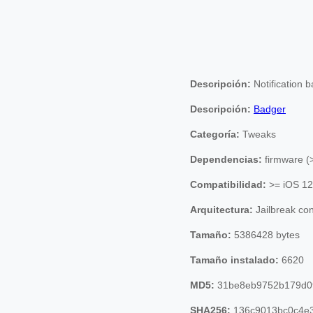
Descripción:
Notification 
Descripción:
Badger
Categoría:
Tweaks
Dependencias:
firmware (
Compatibilidad:
>= iOS 12
Arquitectura:
Jailbreak co
Tamaño:
5386428 bytes
Tamaño instalado:
6620
MD5:
31be8eb9752b179d0
SHA256:
136c9013bc0c4e3