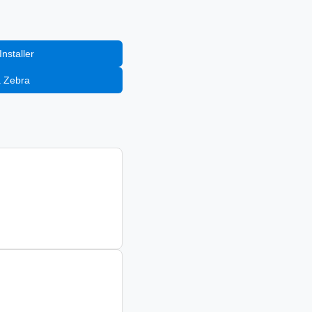
nstaller
a Zebra