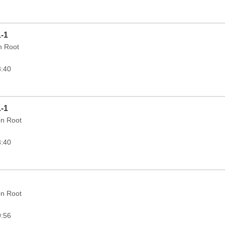
1-1
in Root
3:40
1-1
on Root
3:40
on Root
9:56