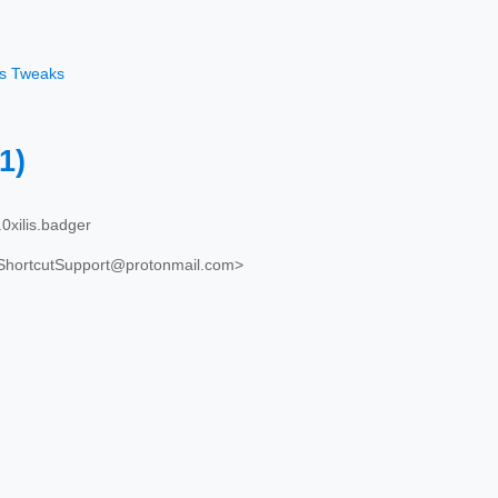
os Tweaks
.1)
0xilis.badger
eShortcutSupport@protonmail.com>