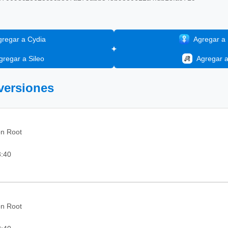
gregar a Cydia
Agregar a I
gregar a Sileo
Agregar 
 versiones
on Root
3:40
on Root