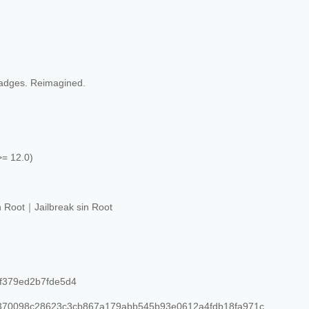
badges. Reimagined.
>= 12.0)
n Root｜Jailbreak sin Root
f379ed2b7fde5d4
70098c28623c3cb867a179abb545b93e0612a4fdb18fa971c