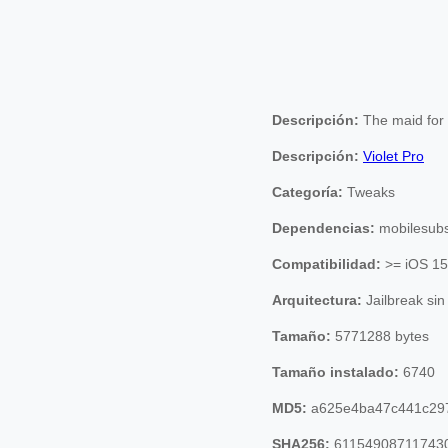
Descripción:
The maid for 
Descripción:
Violet Pro
Categoría:
Tweaks
Dependencias:
mobilesubs
Compatibilidad:
>= iOS 15
Arquitectura:
Jailbreak sin
Tamaño:
5771288 bytes
Tamaño instalado:
6740
MD5:
a625e4ba47c441c29
SHA256:
61154908711743