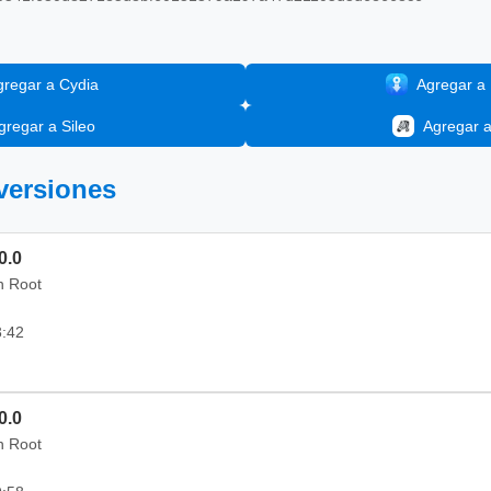
gregar a Cydia
Agregar a I
gregar a Sileo
Agregar 
 versiones
0.0
in Root
3:42
0.0
in Root