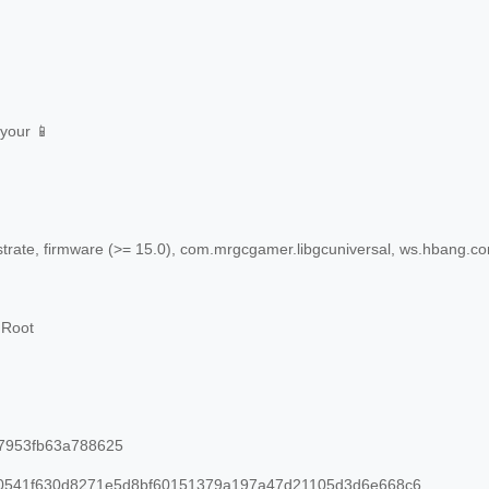
your 📱
trate, firmware (>= 15.0), com.mrgcgamer.libgcuniversal, ws.hbang.c
 Root
7953fb63a788625
0541f630d8271e5d8bf60151379a197a47d21105d3d6e668c6