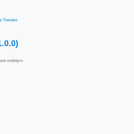
os Tweaks
1.0.0)
ast.violetpro