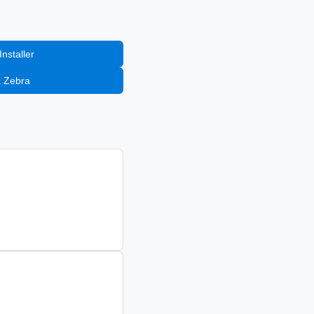
nstaller
a Zebra