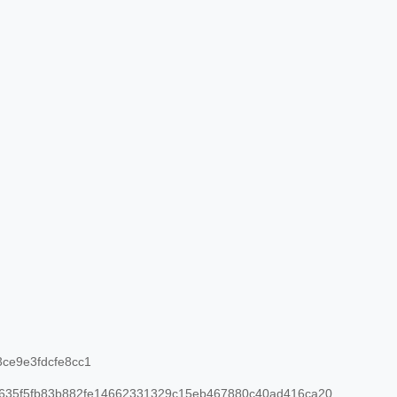
ce9e3fdcfe8cc1
635f5fb83b882fe14662331329c15eb467880c40ad416ca20