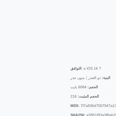
≤ iOS 16 ?
التوافق:
البنية:
ذو الجذر｜بدون جذر
الحجم:
6084 بايت
الحجم المثبت:
216
MD5:
7f7a936d7507947a13
SHA256:
a3951f93a3f8ab2