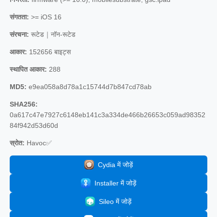
संगतता:
>= iOS 16
संरचना:
रूटेड｜नॉन-रूटेड
आकार:
152656 बाइट्स
स्थापित आकार:
288
MD5:
e9ea058a8d78a1c15744d7b847cd78ab
SHA256:
0a617c47e7927c6148eb141c3a334de466b26653c059ad98352
84f942d53d60d
स्रोत:
Havoc✅
Cydia में जोड़ें
Installer में जोड़ें
Sileo में जोड़ें