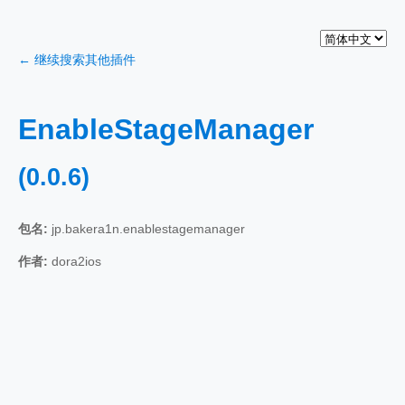
← 继续搜索其他插件
EnableStageManager
(0.0.6)
包名:
jp.bakera1n.enablestagemanager
作者:
dora2ios