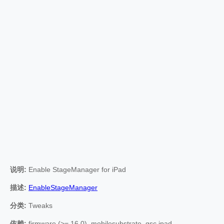
说明:
Enable StageManager for iPad
描述:
EnableStageManager
分类:
Tweaks
依赖:
firmware (>= 16.0), mobilesubstrate, gsc.ipad