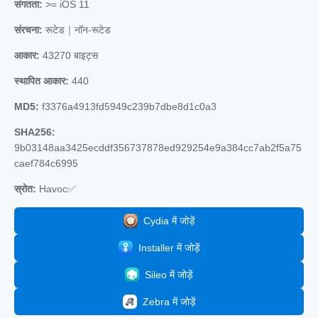
संगतता:
>= iOS 11
संरचना:
रूटेड｜नॉन-रूटेड
आकार:
43270 बाइट्स
स्थापित आकार:
440
MD5:
f3376a4913fd5949c239b7dbe8d1c0a3
SHA256:
9b03148aa3425ecddf356737878ed929254e9a384cc7ab2f5a75
caef784c6995
स्रोत:
Havoc✅
Cydia में जोड़ें
Installer में जोड़ें
Sileo में जोड़ें
Zebra में जोड़ें