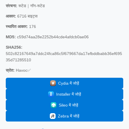
संरचना:
रूटेड｜नॉन-रूटेड
आकार:
6716 बाइट्स
स्थापित आकार:
176
MD5:
c59d74aa28e2252b44cde4afdcb0ae06
SHA256:
502c82167649a7ddc24fca86c5f679667da17efbddbabb36ef695
35d71285510
स्रोत:
Havoc✅
Cydia में जोड़ें
Installer में जोड़ें
Sileo में जोड़ें
Zebra में जोड़ें