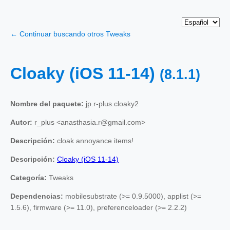
← Continuar buscando otros Tweaks
Cloaky (iOS 11-14)
(8.1.1)
Nombre del paquete:
jp.r-plus.cloaky2
Autor:
r_plus <anasthasia.r@gmail.com>
Descripción:
cloak annoyance items!
Descripción:
Cloaky (iOS 11-14)
Categoría:
Tweaks
Dependencias:
mobilesubstrate (>= 0.9.5000), applist (>=
1.5.6), firmware (>= 11.0), preferenceloader (>= 2.2.2)