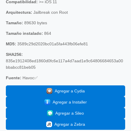
Compatibilidad:
>= iOS 11
Arquitectura:
Jailbreak con Root
Tamaño:
89630 bytes
Tamaño instalado:
864
MD5:
3589c29d2020bc01a5fa443fb06efe81
SHA256:
835e1912408ed1860d0fc6e117a4d7aad1e9c64806684653a00
bbabcc81beb05
Fuente:
Havoc✅
Agregar a Cydia
Agregar a Installer
Agregar a Sileo
Agregar a Zebra