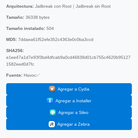
Arquitectura:
Jailbreak con Root｜Jailbreak sin Root
Tamaño:
36338 bytes
Tamaño instalado:
504
MD5:
7ddaea61f52efe352c4363e0c0ba3ccd
SHA256:
e1ee47a1d7e93f3bd4dfcab9a0cd46838d01cb755c4620b95127
1582eed0d7fc
Fuente:
Havoc✅
Agregar a Cydia
Agregar a Installer
Agregar a Sileo
Agregar a Zebra