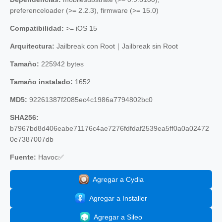
preferenceloader (>= 2.2.3), firmware (>= 15.0)
Compatibilidad:
>= iOS 15
Arquitectura:
Jailbreak con Root｜Jailbreak sin Root
Tamaño:
225942 bytes
Tamaño instalado:
1652
MD5:
92261387f2085ec4c1986a7794802bc0
SHA256:
b7967bd8d406eabe71176c4ae7276fdfdaf2539ea5ff0a0a02472
0e7387007db
Fuente:
Havoc✅
Agregar a Cydia
Agregar a Installer
Agregar a Sileo