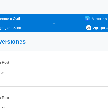
gregar a Cydia
Agregar a I
gregar a Sileo
Agregar 
 versiones
in Root
3:43
in Root