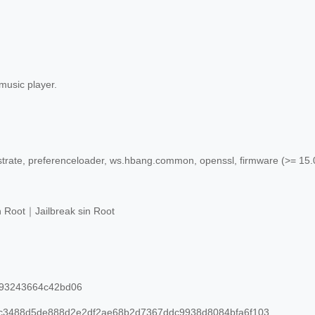
usic player.
rate, preferenceloader, ws.hbang.common, openssl, firmware (>= 15.0
n Root｜Jailbreak sin Root
93243664c42bd06
3488d5de888d2e2df2ae68b2d7367ddc9938d8084bfa6f103