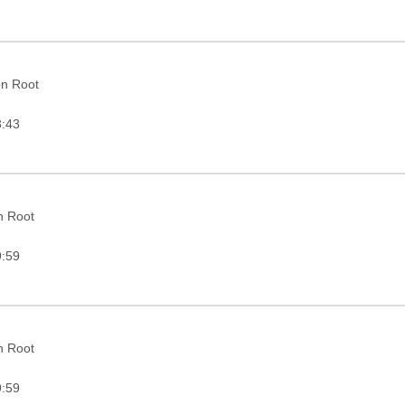
on Root
3:43
in Root
9:59
in Root
9:59