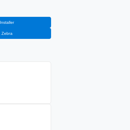
nstaller
a Zebra