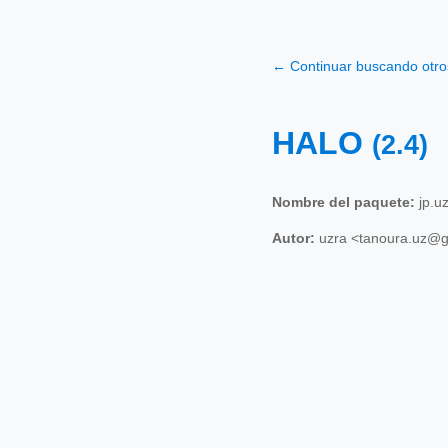
← Continuar buscando otr
HALO
(2.4)
Nombre del paquete:
jp.uz
Autor:
uzra <tanoura.uz@g