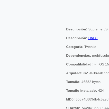
Descripción:
Supreme LS m
Descripción:
HALO
Categoría:
Tweaks
Dependencias:
mobilesubst
Compatibilidad:
>= iOS 15
Arquitectura:
Jailbreak co
Tamaño:
46582 bytes
Tamaño instalado:
424
MD5:
30574b889db4c5aeb
SHA256:
7ea9bc3dd809aec