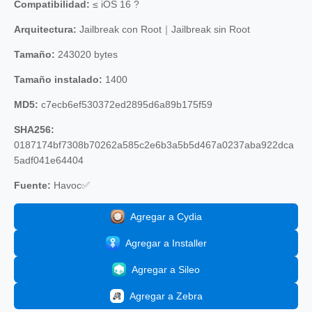
Compatibilidad:
≤ iOS 16 ?
Arquitectura:
Jailbreak con Root｜Jailbreak sin Root
Tamaño:
243020 bytes
Tamaño instalado:
1400
MD5:
c7ecb6ef530372ed2895d6a89b175f59
SHA256:
0187174bf7308b70262a585c2e6b3a5b5d467a0237aba922dca
5adf041e64404
Fuente:
Havoc✅
Agregar a Cydia
Agregar a Installer
Agregar a Sileo
Agregar a Zebra