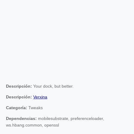
Descripción:
Your dock, but better.
Descripción:
Verxina
Categoría:
Tweaks
Dependencias:
mobilesubstrate, preferenceloader,
ws.hbang.common, openssl