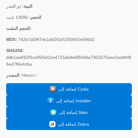
البنية:
ذو الجذر
الحجم:
13696 بايت
الحجم المثبت:
MD5:
742b7a09f74e1dd2f1b5250842e586d2
SHA256:
ddb1aa692f3ca950ef11e4715da8e6f84d4a7301676aee2addfd8
6ed7f6e4cba
Havoc✅
المصدر:
إضافة إلى Cydia
إضافة إلى Installer
إضافة إلى Sileo
إضافة إلى Zebra