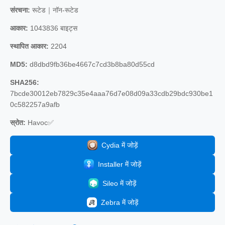
संरचना:
रूटेड｜नॉन-रूटेड
आकार:
1043836 बाइट्स
स्थापित आकार:
2204
MD5:
d8dbd9fb36be4667c7cd3b8ba80d55cd
SHA256:
7bcde30012eb7829c35e4aaa76d7e08d09a33cdb29bdc930be1
0c582257a9afb
स्रोत:
Havoc✅
Cydia में जोड़ें
Installer में जोड़ें
Sileo में जोड़ें
Zebra में जोड़ें