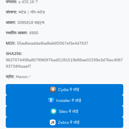
संगतता:
≤ iOS 16 ?
संरचना:
रूटेड｜नॉन-रूटेड
आकार:
3085818 बाइट्स
स्थापित आकार:
4900
MD5:
55adbeadda4ba8eb6f2067ef3e4d7637
SHA256:
9637074498a8078960f76adf1281519b88ae02339e3d76ec4087
93734f4aaef7
स्रोत:
Havoc✅
Cydia में जोड़ें
Installer में जोड़ें
Sileo में जोड़ें
Zebra में जोड़ें