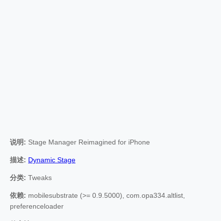
说明:
Stage Manager Reimagined for iPhone
描述:
Dynamic Stage
分类:
Tweaks
依赖:
mobilesubstrate (>= 0.9.5000), com.opa334.altlist,
preferenceloader