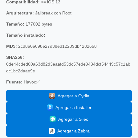
Compatibilidad:
>= iOS 13
Arquitectura:
Jailbreak con Root
Tamaño:
177002 bytes
Tamaño instalado:
MD5:
2cd8a0e698e27d38ed12209db4282658
SHA256:
0de44cded00a63d82d3eaafd53dc57ede9434dcf54449c57c1ab
dc1bc2daae9e
Fuente:
Havoc✅
Agregar a Cydia
Agregar a Installer
Agregar a Sileo
Agregar a Zebra