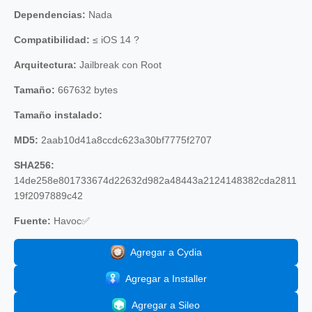
Dependencias:
Nada
Compatibilidad:
≤ iOS 14 ?
Arquitectura:
Jailbreak con Root
Tamaño:
667632 bytes
Tamaño instalado:
MD5:
2aab10d41a8ccdc623a30bf7775f2707
SHA256:
14de258e801733674d22632d982a48443a2124148382cda2811
19f2097889c42
Fuente:
Havoc✅
Agregar a Cydia
Agregar a Installer
Agregar a Sileo