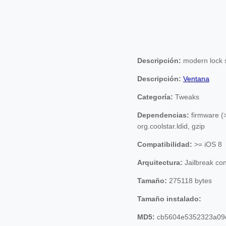
Descripción:
modern lock 
Descripción:
Ventana
Categoría:
Tweaks
Dependencias:
firmware (>
org.coolstar.ldid, gzip
Compatibilidad:
>= iOS 8
Arquitectura:
Jailbreak co
Tamaño:
275118 bytes
Tamaño instalado:
MD5:
cb5604e5352323a09