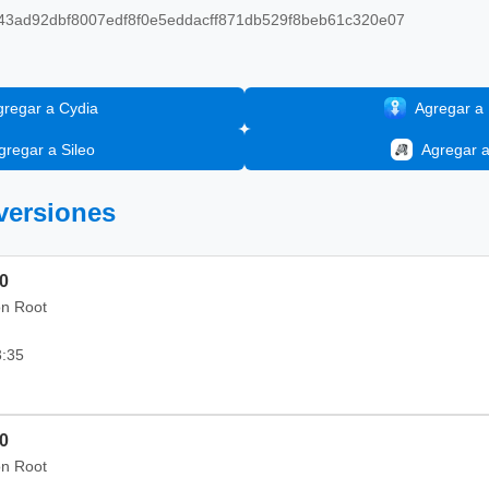
3ad92dbf8007edf8f0e5eddacff871db529f8beb61c320e07
gregar a Cydia
Agregar a I
gregar a Sileo
Agregar 
 versiones
.0
on Root
3:35
.0
on Root