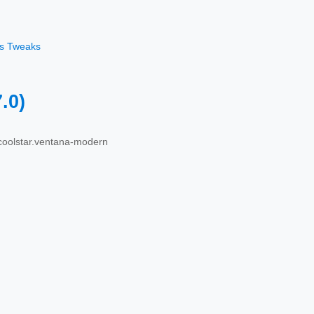
os Tweaks
7.0)
coolstar.ventana-modern