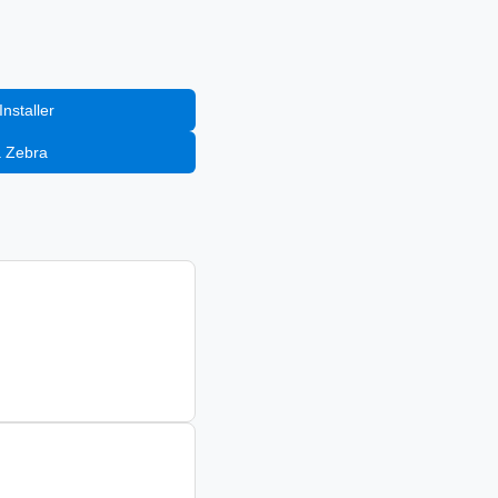
nstaller
a Zebra