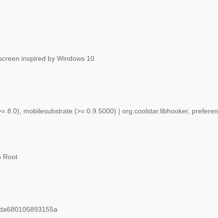
screen inspired by Windows 10
= 8.0), mobilesubstrate (>= 0.9.5000) | org.coolstar.libhooker, preferen
n Root
da680105893155a