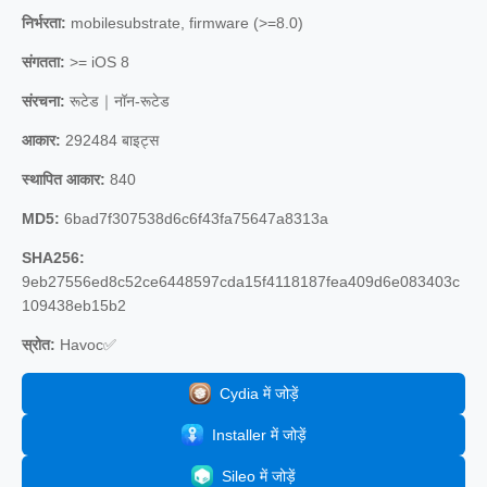
निर्भरता:
mobilesubstrate, firmware (>=8.0)
संगतता:
>= iOS 8
संरचना:
रूटेड｜नॉन-रूटेड
आकार:
292484 बाइट्स
स्थापित आकार:
840
MD5:
6bad7f307538d6c6f43fa75647a8313a
SHA256:
9eb27556ed8c52ce6448597cda15f4118187fea409d6e083403c
109438eb15b2
स्रोत:
Havoc✅
Cydia में जोड़ें
Installer में जोड़ें
Sileo में जोड़ें