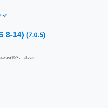
 रखें
S 8-14)
(7.0.5)
a.seltzer90@gmail.com>