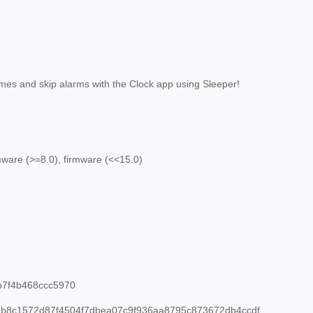
es and skip alarms with the Clock app using Sleeper!
mware (>=8.0), firmware (<<15.0)
7f4b468ccc5970
b8c1572d87f4504f7dbea07c9f936aa8795c873672db4ccdf