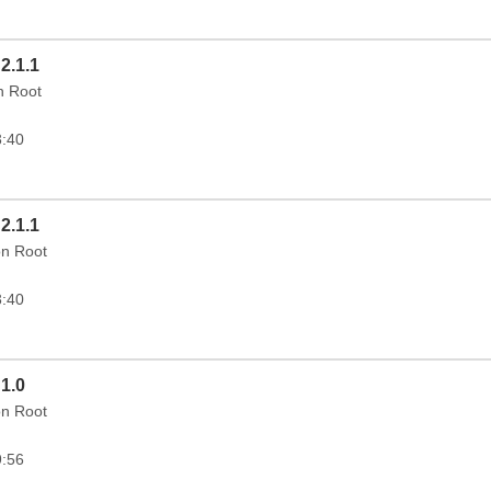
2.1.1
in Root
3:40
2.1.1
on Root
3:40
 1.0
on Root
9:56