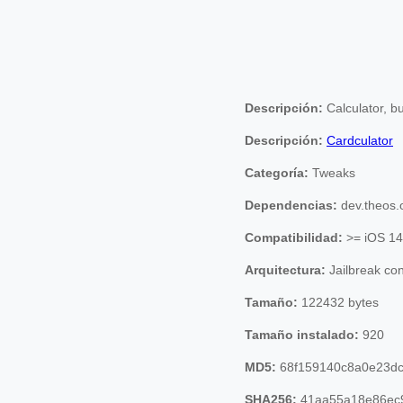
Descripción:
Calculator, bu
Descripción:
Cardculator
Categoría:
Tweaks
Dependencias:
dev.theos.o
Compatibilidad:
>= iOS 14
Arquitectura:
Jailbreak co
Tamaño:
122432 bytes
Tamaño instalado:
920
MD5:
68f159140c8a0e23dc
SHA256:
41aa55a18e86ec9