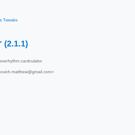
os Tweaks
r
(2.1.1)
exerhythm.cardculator
isovich.matthew@gmail.com>