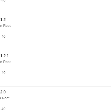
3:40
 1.2
on Root
3:40
1.2.1
on Root
3:40
 2.0
in Root
3:40