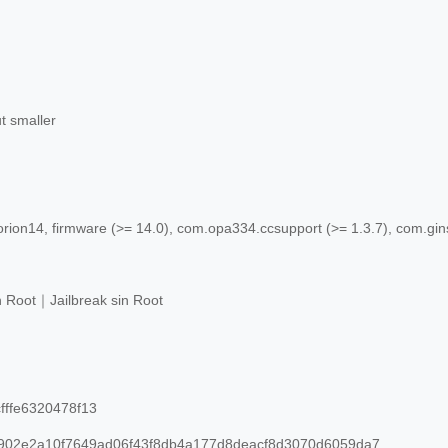
t smaller
rion14, firmware (>= 14.0), com.opa334.ccsupport (>= 1.3.7), com.gi
n Root｜Jailbreak sin Root
fffe6320478f13
02e2a10f7649ad06f43f8db4a177d8deacf8d3070d6059da7