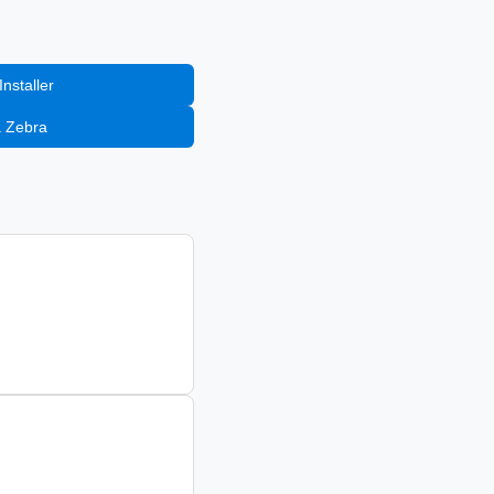
nstaller
a Zebra