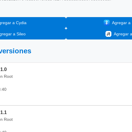
gregar a Cydia
Agregar a I
gregar a Sileo
Agregar 
 versiones
 1.0
on Root
3:40
 1.1
on Root