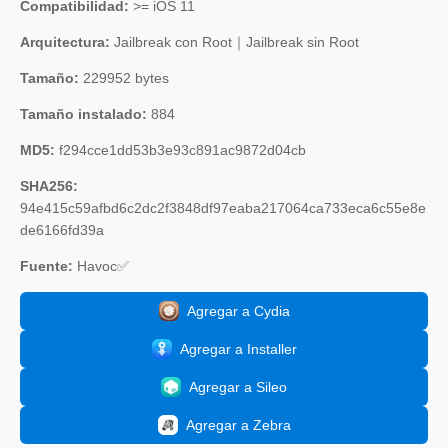
Compatibilidad:
>= iOS 11
Arquitectura:
Jailbreak con Root｜Jailbreak sin Root
Tamaño:
229952 bytes
Tamaño instalado:
884
MD5:
f294cce1dd53b3e93c891ac9872d04cb
SHA256:
94e415c59afbd6c2dc2f3848df97eaba217064ca733eca6c55e8e
de6166fd39a
Fuente:
Havoc✅
Agregar a Cydia
Agregar a Installer
Agregar a Sileo
Agregar a Zebra