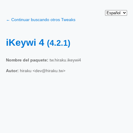
← Continuar buscando otros Tweaks
iKeywi 4
(4.2.1)
Nombre del paquete:
tw.hiraku.ikeywi4
Autor:
hiraku <dev@hiraku.tw>