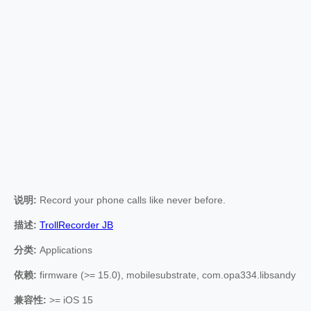
说明:
Record your phone calls like never before.
描述:
TrollRecorder JB
分类:
Applications
依赖:
firmware (>= 15.0), mobilesubstrate, com.opa334.libsandy
兼容性:
>= iOS 15