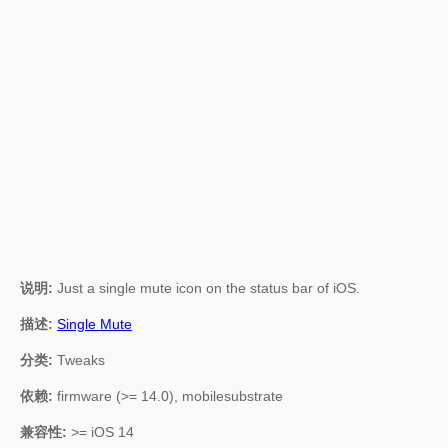
说明:
Just a single mute icon on the status bar of iOS.
描述:
Single Mute
分类:
Tweaks
依赖:
firmware (>= 14.0), mobilesubstrate
兼容性:
>= iOS 14