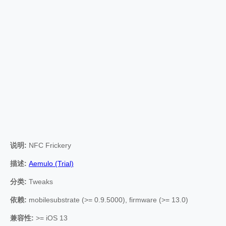
说明:
NFC Frickery
描述:
Aemulo (Trial)
分类:
Tweaks
依赖:
mobilesubstrate (>= 0.9.5000), firmware (>= 13.0)
兼容性:
>= iOS 13