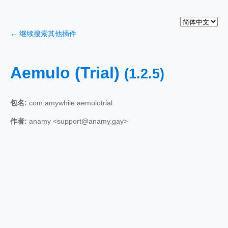
← 继续搜索其他插件
Aemulo (Trial)
(1.2.5)
包名:
com.amywhile.aemulotrial
作者:
anamy <support@anamy.gay>