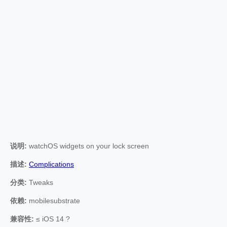
说明:
watchOS widgets on your lock screen
描述:
Complications
分类:
Tweaks
依赖:
mobilesubstrate
兼容性:
≤ iOS 14 ?