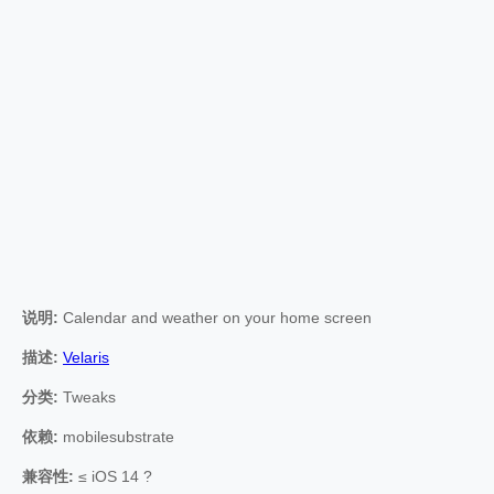
说明:
Calendar and weather on your home screen
描述:
Velaris
分类:
Tweaks
依赖:
mobilesubstrate
兼容性:
≤ iOS 14 ?