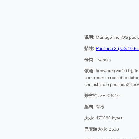
说明:
Manage the iOS paste
描述:
Pasithea 2 (iOS 10 to
分类:
Tweaks
依赖:
firmware (>= 10.0), fi
com.rpetrich.rocketbootstra
com.ichitaso.pasithea2flips
兼容性:
>= iOS 10
架构:
有根
大小:
470080 bytes
已安装大小:
2508