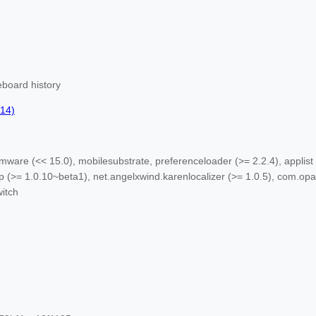
board history
 14)
rmware (<< 15.0), mobilesubstrate, preferenceloader (>= 2.2.4), applist
p (>= 1.0.10~beta1), net.angelxwind.karenlocalizer (>= 1.0.5), com.opa
witch