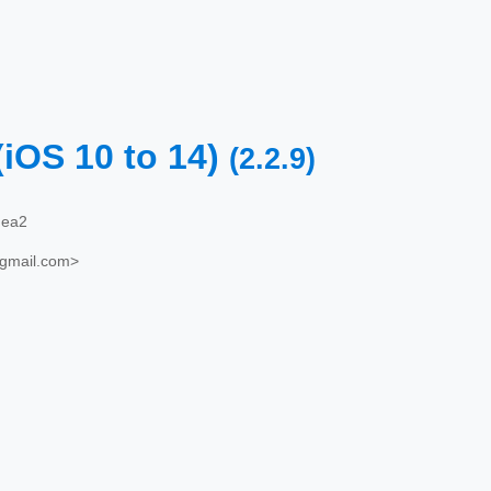
(iOS 10 to 14)
(2.2.9)
hea2
s@gmail.com>