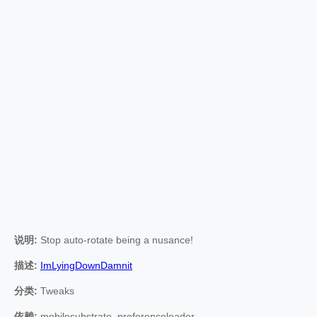
说明:
Stop auto-rotate being a nusance!
描述:
ImLyingDownDamnit
分类:
Tweaks
依赖:
mobilesubstrate, preferenceloader,