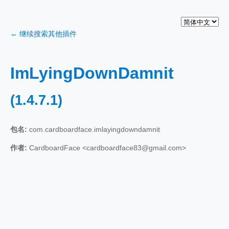
← 继续搜索其他插件
ImLyingDownDamnit
(1.4.7.1)
包名:
com.cardboardface.imlayingdowndamnit
作者:
CardboardFace <cardboardface83@gmail.com>