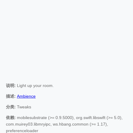
说明:
Light up your room.
描述:
Ambience
分类:
Tweaks
依赖:
mobilesubstrate (>= 0.9.5000), org.swift.libswift (>= 5.0),
com.muirey03.libmryipc, ws.hbang.common (>= 1.17),
preferenceloader