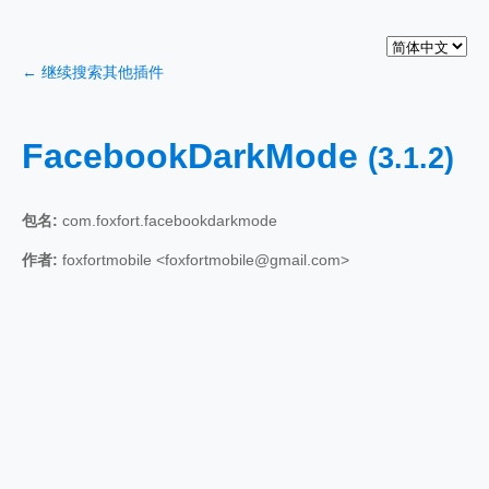
← 继续搜索其他插件
FacebookDarkMode
(3.1.2)
包名:
com.foxfort.facebookdarkmode
作者:
foxfortmobile <foxfortmobile@gmail.com>