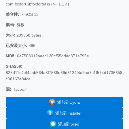
com.foxfort.libfoxfortutils (>= 1.1.4)
兼容性:
>= iOS 13
架构:
有根
大小:
209568 bytes
已安装大小:
896
MD5:
0e7508012aaec120cf55dddd371a796e
SHA256:
825d11c4ef4aab564a8f7536d69d3124f4a9aa7c1f574d1736658
c08167e84ca
源:
Havoc✅
添加到Cydia
添加到Installer
添加到Sileo