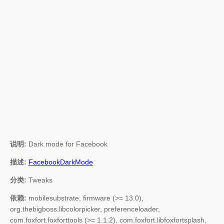
说明:
Dark mode for Facebook
描述:
FacebookDarkMode
分类:
Tweaks
依赖:
mobilesubstrate, firmware (>= 13.0),
org.thebigboss.libcolorpicker, preferenceloader,
com.foxfort.foxforttools (>= 1.1.2), com.foxfort.libfoxfortsplash,