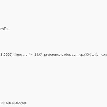
raffic
9.5000), firmware (>= 13.0), preferenceloader, com.opa334.altlist, com.
cc76dfcaa6225b