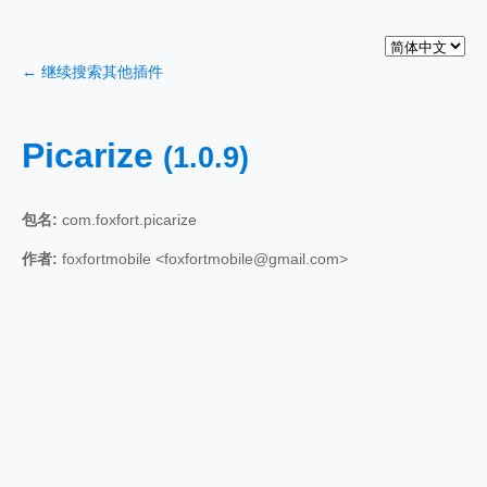
← 继续搜索其他插件
Picarize
(1.0.9)
包名:
com.foxfort.picarize
作者:
foxfortmobile <foxfortmobile@gmail.com>