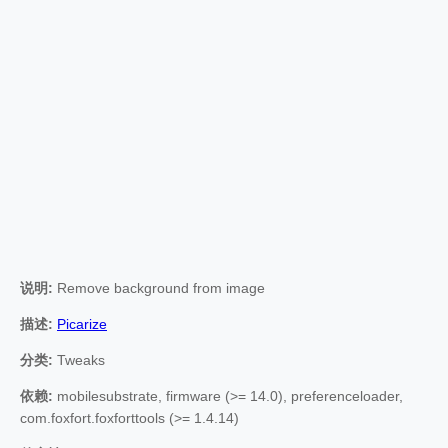
说明:
Remove background from image
描述:
Picarize
分类:
Tweaks
依赖:
mobilesubstrate, firmware (>= 14.0), preferenceloader,
com.foxfort.foxforttools (>= 1.4.14)