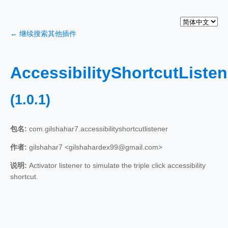
← 继续搜索其他插件
AccessibilityShortcutListen
(1.0.1)
包名:
com.gilshahar7.accessibilityshortcutlistener
作者:
gilshahar7 <gilshahardex99@gmail.com>
说明:
Activator listener to simulate the triple click accessibility
shortcut.