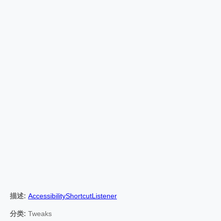
描述:
AccessibilityShortcutListener
分类:
Tweaks