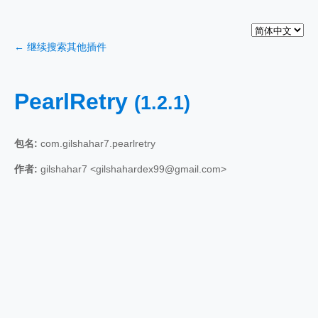
← 继续搜索其他插件
PearlRetry
(1.2.1)
包名:
com.gilshahar7.pearlretry
作者:
gilshahar7 <gilshahardex99@gmail.com>