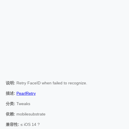
说明:
Retry FaceID when failed to recognize.
描述:
PearlRetry
分类:
Tweaks
依赖:
mobilesubstrate
兼容性:
≤ iOS 14 ?