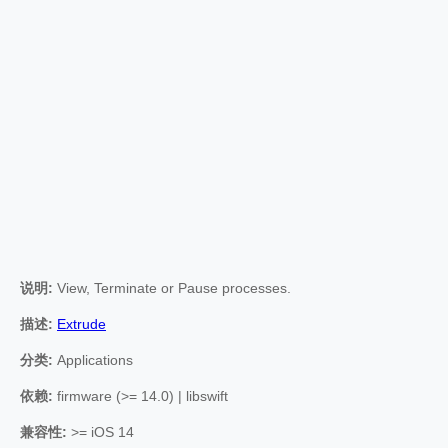
说明:
View, Terminate or Pause processes.
描述:
Extrude
分类:
Applications
依赖:
firmware (>= 14.0) | libswift
兼容性:
>= iOS 14