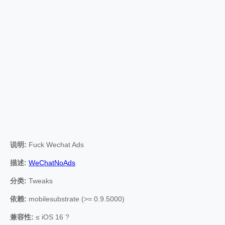
说明:
Fuck Wechat Ads
描述:
WeChatNoAds
分类:
Tweaks
依赖:
mobilesubstrate (>= 0.9.5000)
兼容性:
≤ iOS 16 ?