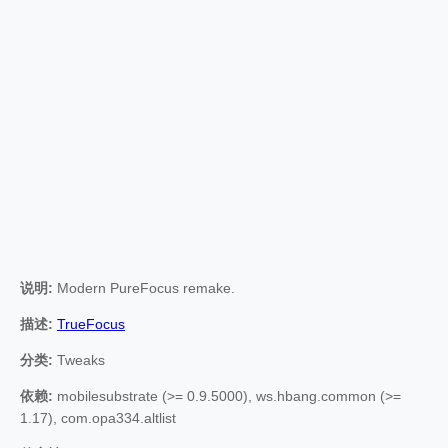
说明:
Modern PureFocus remake.
描述:
TrueFocus
分类:
Tweaks
依赖:
mobilesubstrate (>= 0.9.5000), ws.hbang.common (>=
1.17), com.opa334.altlist