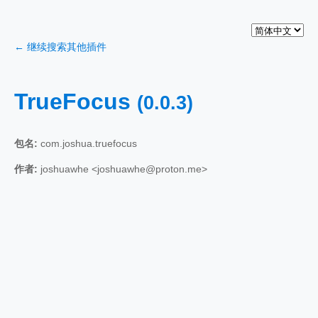
← 继续搜索其他插件
TrueFocus
(0.0.3)
包名:
com.joshua.truefocus
作者:
joshuawhe <joshuawhe@proton.me>