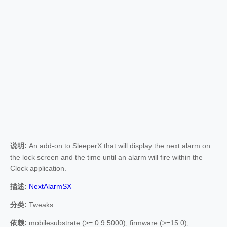
说明:
An add-on to SleeperX that will display the next alarm on
the lock screen and the time until an alarm will fire within the
Clock application.
描述:
NextAlarmSX
分类:
Tweaks
依赖:
mobilesubstrate (>= 0.9.5000), firmware (>=15.0),