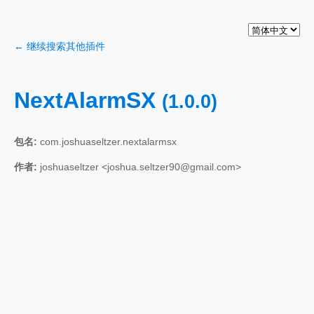
← 继续搜索其他插件
NextAlarmSX
(1.0.0)
包名:
com.joshuaseltzer.nextalarmsx
作者:
joshuaseltzer <joshua.seltzer90@gmail.com>