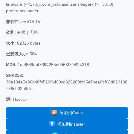
firmware (<<17.0), com.joshuaseltzer.sleeperx (>= 3.0.0),
preferenceloader
兼容性:
>= iOS 15
架构:
有根｜无根
大小:
82326 bytes
已安装大小:
584
MD5:
1aef559abf7394255e0d63f7fc824318
SHA256:
30e194e5a86b48f4510f6460cd826269bfc5e7bea0bf68d019138
738c002b8c8
源:
Havoc✅
添加到Cydia
添加到Installer