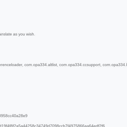
anslate as you wish.
erenceloader, com.opa334.altlist, com.opa334.ccsupport, com.opa334.l
98958cc40a28e9
19f4f8f2a5a44258c34749d7098ccb7f4975866aa64edf2f6