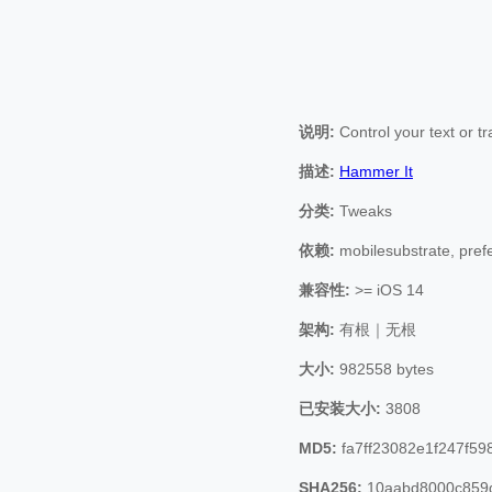
说明:
Control your text or tr
描述:
Hammer It
分类:
Tweaks
依赖:
mobilesubstrate, pref
兼容性:
>= iOS 14
架构:
有根｜无根
大小:
982558 bytes
已安装大小:
3808
MD5:
fa7ff23082e1f247f5
SHA256:
10aabd8000c859d