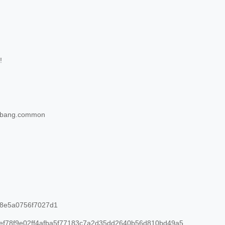
!
.hbang.common
8e5a0756f7027d1
ef78f9e02ff4afba5f77183c7a2d35dd2640b56d810bd49a5