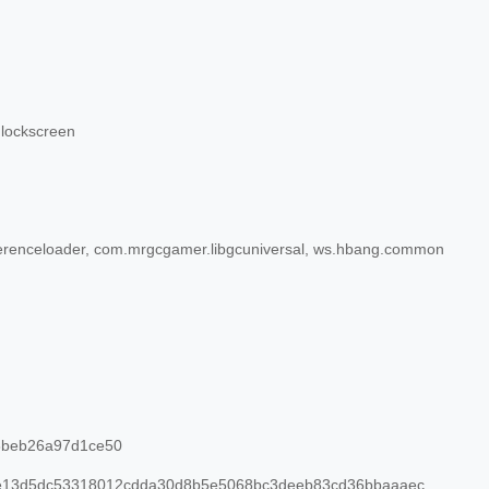
 lockscreen
ferenceloader, com.mrgcgamer.libgcuniversal, ws.hbang.common
8beb26a97d1ce50
e13d5dc53318012cdda30d8b5e5068bc3deeb83cd36bbaaaec