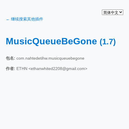
← 继续搜索其他插件
MusicQueueBeGone
(1.7)
包名:
com.nahtedetihw.musicqueuebegone
作者:
ETHN <ethanwhited2208@gmail.com>