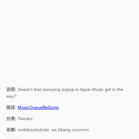
说明:
Doesn't that annoying popup in Apple Music get in the
way?
描述:
MusicQueueBeGone
分类:
Tweaks
依赖:
mobilesubstrate, ws.hbang.common