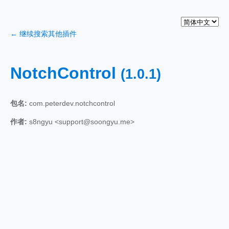
← 继续搜索其他插件
NotchControl
(1.0.1)
包名:
com.peterdev.notchcontrol
作者:
s8ngyu <support@soongyu.me>