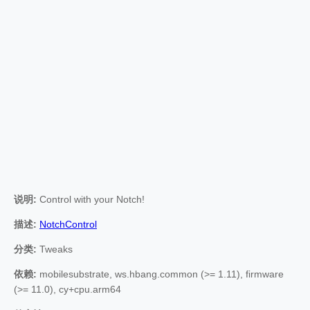
说明:
Control with your Notch!
描述:
NotchControl
分类:
Tweaks
依赖:
mobilesubstrate, ws.hbang.common (>= 1.11), firmware
(>= 11.0), cy+cpu.arm64