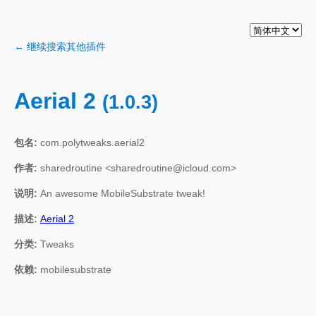
← 继续搜索其他插件
Aerial 2
(1.0.3)
包名:
com.polytweaks.aerial2
作者:
sharedroutine <sharedroutine@icloud.com>
说明:
An awesome MobileSubstrate tweak!
描述:
Aerial 2
分类:
Tweaks
依赖:
mobilesubstrate