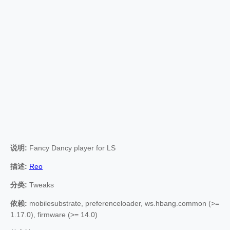
说明:
Fancy Dancy player for LS
描述:
Reo
分类:
Tweaks
依赖:
mobilesubstrate, preferenceloader, ws.hbang.common (>=
1.17.0), firmware (>= 14.0)