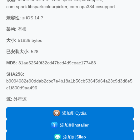
com.spark.libsparkcolourpicker, com.opa334.ccsupport
兼容性:
≤ iOS 14 ?
架构:
有根
大小:
51836 bytes
已安装大小:
528
MD5:
31ae52549f32cd47bcd4d9ceac177483
SHA256:
b9094082e90ddab2cbc7e4b18a1b56cb53645d64a23c9d3d8e5
c1f800d9aa496
源:
外星源
添加到Cydia
添加到Installer
添加到Sileo